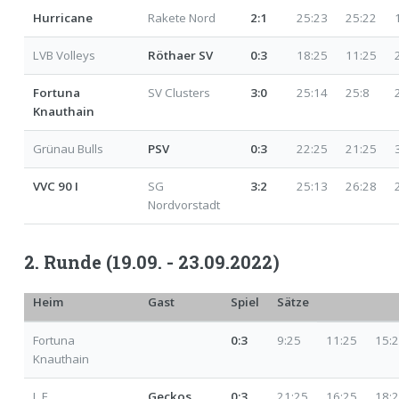
Hurricane
Rakete Nord
2:1
25:23
25:22
LVB Volleys
Röthaer SV
0:3
18:25
11:25
Fortuna
SV Clusters
3:0
25:14
25:8
Knauthain
Grünau Bulls
PSV
0:3
22:25
21:25
VVC 90 I
SG
3:2
25:13
26:28
Nordvorstadt
2. Runde (19.09. - 23.09.2022)
Heim
Gast
Spiel
Sätze
Fortuna
0:3
9:25
11:25
15:
Knauthain
L.E.
Geckos
0:3
21:25
16:25
18: