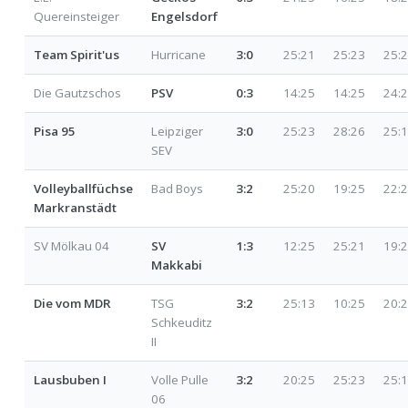
Quereinsteiger
Engelsdorf
Team Spirit'us
Hurricane
3:0
25:21
25:23
25:
Die Gautzschos
PSV
0:3
14:25
14:25
24:
Pisa 95
Leipziger
3:0
25:23
28:26
25:
SEV
Volleyballfüchse
Bad Boys
3:2
25:20
19:25
22:
Markranstädt
SV Mölkau 04
SV
1:3
12:25
25:21
19:
Makkabi
Die vom MDR
TSG
3:2
25:13
10:25
20:
Schkeuditz
II
Lausbuben I
Volle Pulle
3:2
20:25
25:23
25:
06