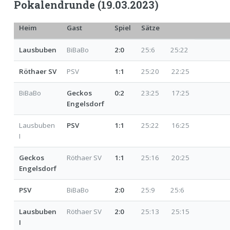
Pokalendrunde (19.03.2023)
Heim
Gast
Spiel
Sätze
Lausbuben
BiBaBo
2:0
25:6 25:22
Röthaer SV
PSV
1:1
25:20 22:25
BiBaBo
Geckos
0:2
23:25 17:25
Engelsdorf
Lausbuben
PSV
1:1
25:22 16:25
I
Geckos
Röthaer SV
1:1
25:16 20:25
Engelsdorf
PSV
BiBaBo
2:0
25:9 25:6
Lausbuben
Röthaer SV
2:0
25:13 25:15
I