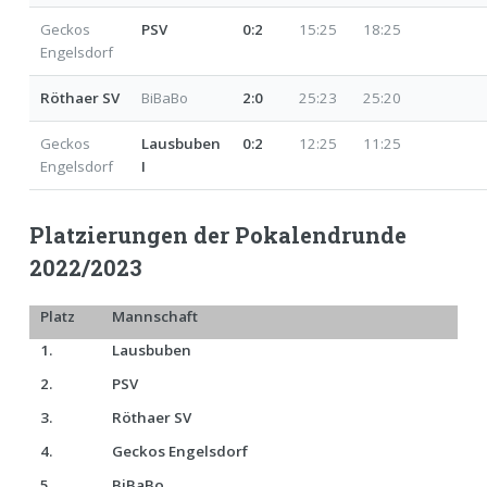
Geckos
PSV
0:2
15:25 18:25
Engelsdorf
Röthaer SV
BiBaBo
2:0
25:23 25:20
Geckos
Lausbuben
0:2
12:25 11:25
Engelsdorf
I
Platzierungen der Pokalendrunde
2022/2023
Platz
Mannschaft
1.
Lausbuben
2.
PSV
3.
Röthaer SV
4.
Geckos Engelsdorf
5.
BiBaBo