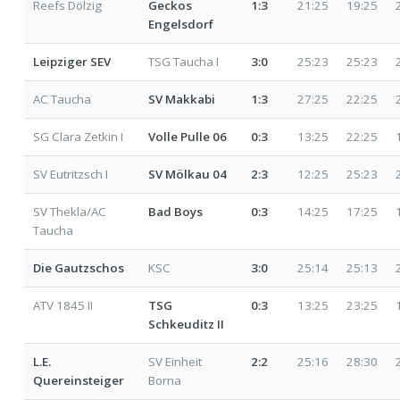
Reefs Dölzig
Geckos
1:3
21:25
19:25
Engelsdorf
Leipziger SEV
TSG Taucha I
3:0
25:23
25:23
AC Taucha
SV Makkabi
1:3
27:25
22:25
SG Clara Zetkin I
Volle Pulle 06
0:3
13:25
22:25
SV Eutritzsch I
SV Mölkau 04
2:3
12:25
25:23
SV Thekla/AC
Bad Boys
0:3
14:25
17:25
Taucha
Die Gautzschos
KSC
3:0
25:14
25:13
ATV 1845 II
TSG
0:3
13:25
23:25
Schkeuditz II
L.E.
SV Einheit
2:2
25:16
28:30
Quereinsteiger
Borna