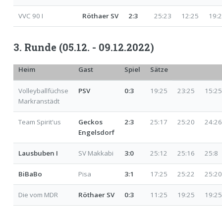
VVC 90 I
Röthaer SV
2:3
25:23
12:25
19:
3. Runde (05.12. - 09.12.2022)
Heim
Gast
Spiel
Sätze
Volleyballfüchse
PSV
0:3
19:25
23:25
15:25
Markranstädt
Team Spirit'us
Geckos
2:3
25:17
25:20
24:26
Engelsdorf
Lausbuben I
SV Makkabi
3:0
25:12
25:16
25:8
BiBaBo
Pisa
3:1
17:25
25:22
25:20
Die vom MDR
Röthaer SV
0:3
11:25
19:25
19:25