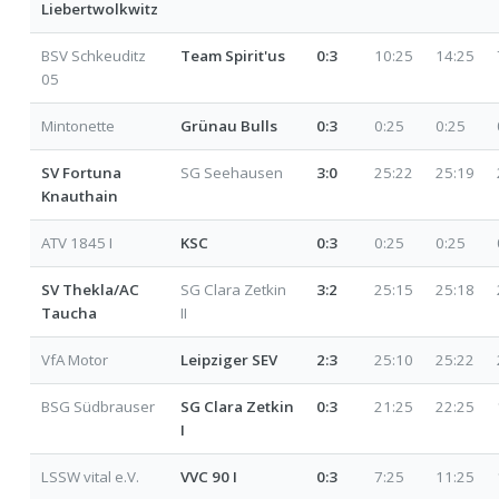
Liebertwolkwitz
BSV Schkeuditz
Team Spirit'us
0:3
10:25
14:25
05
Mintonette
Grünau Bulls
0:3
0:25
0:25
SV Fortuna
SG Seehausen
3:0
25:22
25:19
Knauthain
ATV 1845 I
KSC
0:3
0:25
0:25
SV Thekla/AC
SG Clara Zetkin
3:2
25:15
25:18
Taucha
II
VfA Motor
Leipziger SEV
2:3
25:10
25:22
BSG Südbrauser
SG Clara Zetkin
0:3
21:25
22:25
I
LSSW vital e.V.
VVC 90 I
0:3
7:25
11:25