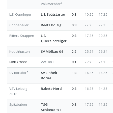
Volkmarsdorf
L.E. Querleger
L.E. Spätstarter
0:3
10:25
17:25
Conneballer
Reefs Dölzig
0:3
22:25
22:25
Ritters Knappen
L.E.
0:3
17:25
20:25
Quereinsteiger
Keuchhusten
SV Mölkau 04
2:2
25:21
26:24
HDBK 2000
VVC 90 II
3:1
27:25
21:25
SV Borsdorf
SV Einheit
1:3
16:25
14:25
Borna
VSV Leipzig
Rakete Nord
0:3
16:25
14:25
2018
Spitzbuben
TSG
0:3
17:25
11:25
Schkeuditz I