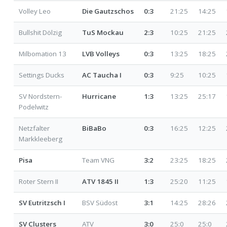
Volley Leo
Die Gautzschos
0:3
21:25
14:25
Bullshit Dölzig
TuS Mockau
2:3
10:25
21:25
Milbomation 13
LVB Volleys
0:3
13:25
18:25
Settings Ducks
AC Taucha I
0:3
9:25
10:25
SV Nordstern-
Hurricane
1:3
13:25
25:17
Podelwitz
Netzfalter
BiBaBo
0:3
16:25
12:25
Markkleeberg
Pisa
Team VNG
3:2
23:25
18:25
Roter Stern II
ATV 1845 II
1:3
25:20
11:25
SV Eutritzsch I
BSV Südost
3:1
14:25
28:26
SV Clusters
ATV
3:0
25:0
25:0