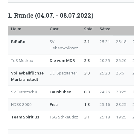
1. Runde (04.07. - 08.07.2022)
Heim
Gast
Spiel
Sätze
BiBaBo
SV
3:1
25:21
25:18
Liebertwolkwitz
TuS Mockau
Die vom MDR
2:3
20:25
25:20
Volleyballfüchse
L.E. Spätstarter
3:0
25:23
25:6
Markranstädt
SV Eutritzsch II
Lausbuben I
0:3
24:26
23:25
HDBK 2000
Pisa
1:3
25:16
23:25
Team Spirit'us
TSG Schkeuditz
3:1
25:18
19:25
I