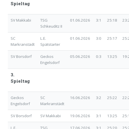
Spieltag
SV Makkabi
TSG
01.06.2026
3:1
25:18 23:
Schkeuditz II
SC
L.E.
01.06.2026
3:0
25:17 25:
Markranstädt
Spätstarter
SV Borsdorf
Geckos
05.06.2026
0:3
13:25 19:
Engelsdorf
3.
Spieltag
Geckos
SC
16.06.2026
3:2
25:22 22
Engelsdorf
Markranstädt
SV Borsdorf
SV Makkabi
19.06.2026
3:1
13:25 25:
L.E.
TSG
17.06.2026
3:1
25:20 25: