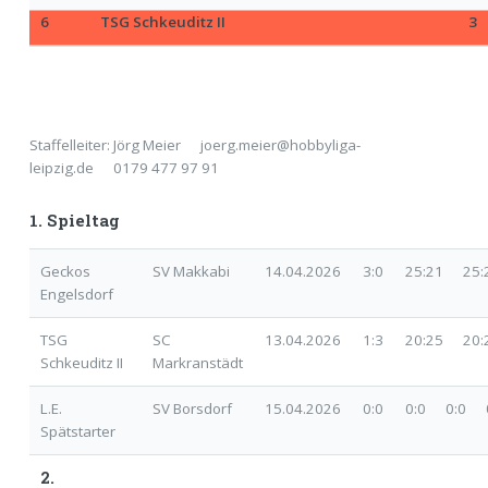
Staffelleiter: Jörg Meier joerg.meier@hobbyliga-
leipzig.de 0179 477 97 91
1. Spieltag
Geckos
SV Makkabi
14.04.2026
3:0
25:21 25:
Engelsdorf
TSG
SC
13.04.2026
1:3
20:25 20
Schkeuditz II
Markranstädt
L.E.
SV Borsdorf
15.04.2026
0:0
0:0 0:0 0
Spätstarter
2.